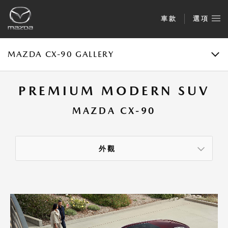
車款
選項
目錄
TEST DRIVE
MAZDA CX-90 GALLERY
PREMIUM MODERN SUV
MAZDA CX-90
外觀