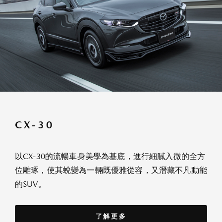
CX-30
以CX-30的流暢車身美學為基底，進行細膩入微的全方
位雕琢，使其蛻變為一輛既優雅從容，又潛藏不凡動能
的SUV。
了解更多