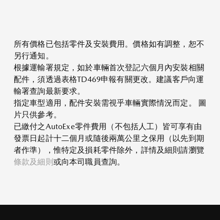
所有價格已包括零件及安裝費用。價格如有調整，恕不
另行通知。
根據運輸署規定，如於車輛首次登記六個月內安裝相關
配件，須透過表格TD469申報有關更改。建議客戶向運
輸署查詢最新要求。
指定車型適用，配件安裝需視乎車輛實際情況而定。 圖
片只供參考。
已繳付之AutoExe零件費用（不包括人工）皆可享有由
發票日起計十二個月或隨後兩萬公里之保用（以先到期
者作準），惟特定及損耗零件除外，詳情及細則請瀏覽
條款及細則
或向本司職員查詢。