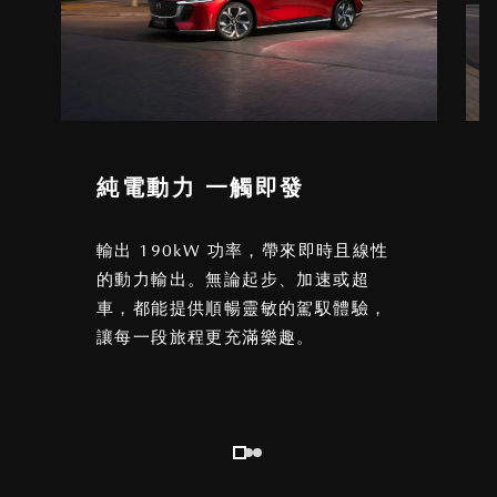
純電動力 一觸即發
輸出 190kW 功率，帶來即時且線性
的動力輸出。無論起步、加速或超
車，都能提供順暢靈敏的駕馭體驗，
讓每一段旅程更充滿樂趣。