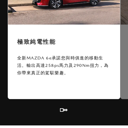
極致純電性能
全新MAZDA 6e承諾您與時俱進的移動生
活。輸出高達258ps馬力及290Nm扭力，為
你帶來真正的駕馭樂趣。