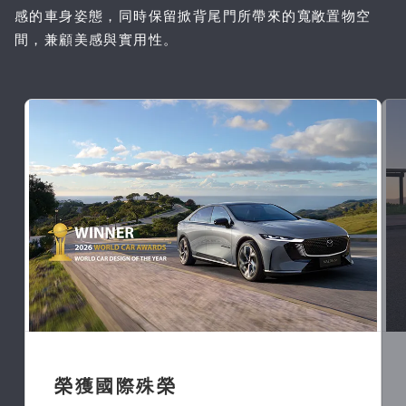
感的車身姿態，同時保留掀背尾門所帶來的寬敞置物空
間，兼顧美感與實用性。
榮獲國際殊榮