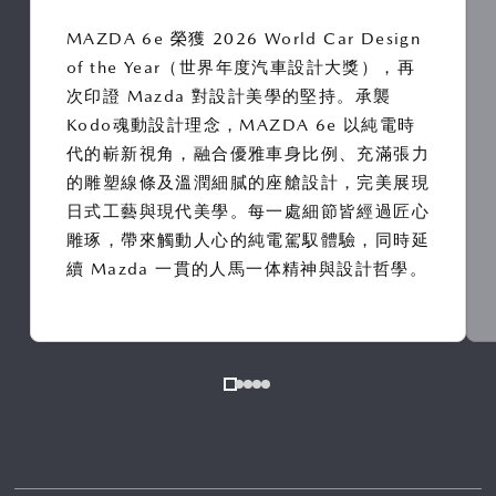
MAZDA 6e 榮獲 2026 World Car Design
of the Year（世界年度汽車設計大獎），再
次印證 Mazda 對設計美學的堅持。承襲
Kodo魂動設計理念，MAZDA 6e 以純電時
代的嶄新視角，融合優雅車身比例、充滿張力
的雕塑線條及溫潤細膩的座艙設計，完美展現
日式工藝與現代美學。每一處細節皆經過匠心
雕琢，帶來觸動人心的純電駕馭體驗，同時延
續 Mazda 一貫的人馬一体精神與設計哲學。