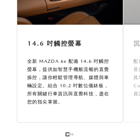
14.6 吋觸控螢幕
全新 MAZDA 6e 配備 14.6 吋觸控
配
螢幕，提供如智慧手機般流暢的直覺
音
操控，讓你輕鬆管理導航、媒體與車
其
輛設定。結合 10.2 吋數位儀錶板，
C
所有關鍵行車資訊與直覺科技，盡在
資
您的指尖掌握。