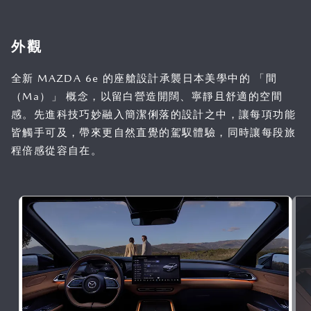
外觀
全新 MAZDA 6e 的座艙設計承襲日本美學中的 「間
（Ma）」 概念，以留白營造開闊、寧靜且舒適的空間
感。先進科技巧妙融入簡潔俐落的設計之中，讓每項功能
皆觸手可及，帶來更自然直覺的駕馭體驗，同時讓每段旅
程倍感從容自在。