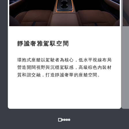
靜謐奢雅駕馭空間
環抱式座艙以駕駛者為核心，低水平視線布局
營造開闊視野與沉穩駕馭感，高級棕色內裝材
質和諧交融，打造靜謐奢華的座艙空間。