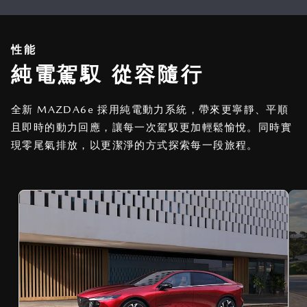
性能
純電駕馭 從容隨行
全新 MAZDA6e 採用純電動力系統，帶來更寧靜、平順
且即時的動力回應，讓每一次駕馭更加輕鬆愉悅。同時實
現零尾氣排放，以更潔淨的方式探索每一段旅程。