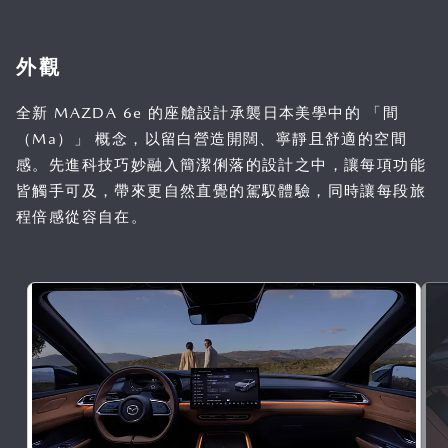
外觀
全新 MAZDA 6e 的座艙設計承襲日本美學中的 「間
（Ma）」 概念，以留白營造開闊、寧靜且舒適的空間
感。先進科技巧妙融入簡潔俐落的設計之中，讓每項功能
皆觸手可及，帶來更自然直覺的駕馭體驗，同時讓每段旅
程倍感從容自在。