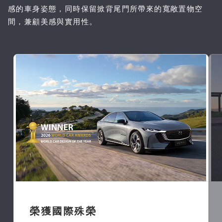
感的車身姿態，同時保留掀背尾門所帶來的寬敞置物空
間，兼顧美感與實用性。
榮獲國際殊榮