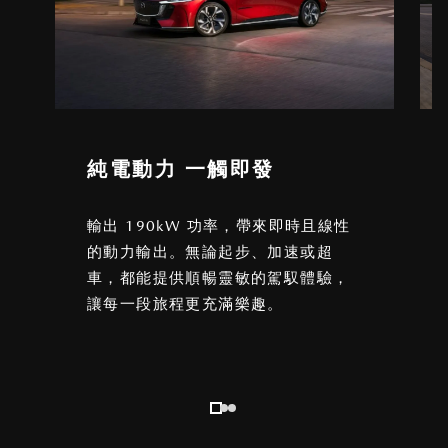
純電動力 一觸即發
輸出 190kW 功率，帶來即時且線性
的動力輸出。無論起步、加速或超
車，都能提供順暢靈敏的駕馭體驗，
讓每一段旅程更充滿樂趣。