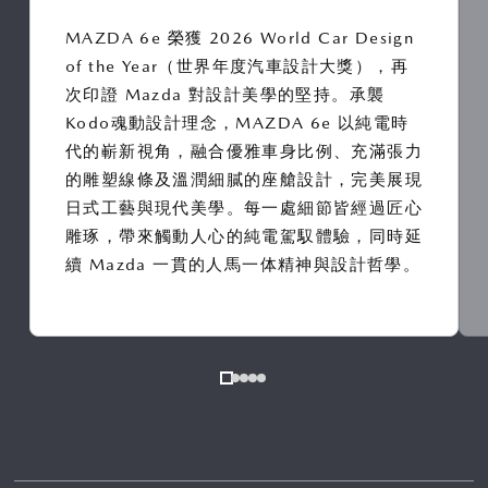
MAZDA 6e 榮獲 2026 World Car Design
of the Year（世界年度汽車設計大獎），再
次印證 Mazda 對設計美學的堅持。承襲
Kodo魂動設計理念，MAZDA 6e 以純電時
代的嶄新視角，融合優雅車身比例、充滿張力
的雕塑線條及溫潤細膩的座艙設計，完美展現
日式工藝與現代美學。每一處細節皆經過匠心
雕琢，帶來觸動人心的純電駕馭體驗，同時延
續 Mazda 一貫的人馬一体精神與設計哲學。