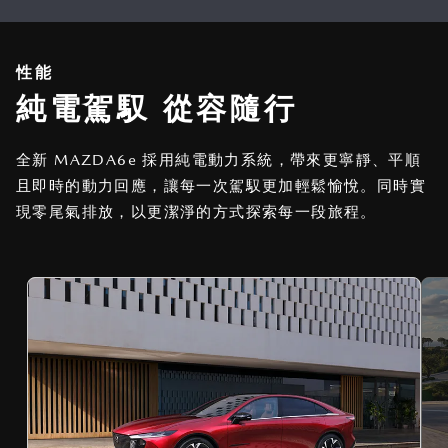
性能
純電駕馭 從容隨行
全新 MAZDA6e 採用純電動力系統，帶來更寧靜、平順
且即時的動力回應，讓每一次駕馭更加輕鬆愉悅。同時實
現零尾氣排放，以更潔淨的方式探索每一段旅程。