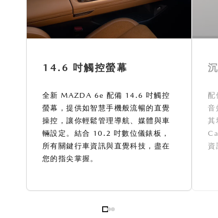
14.6 吋觸控螢幕
全新 MAZDA 6e 配備 14.6 吋觸控
配
螢幕，提供如智慧手機般流暢的直覺
音
操控，讓你輕鬆管理導航、媒體與車
其
輛設定。結合 10.2 吋數位儀錶板，
C
所有關鍵行車資訊與直覺科技，盡在
資
您的指尖掌握。