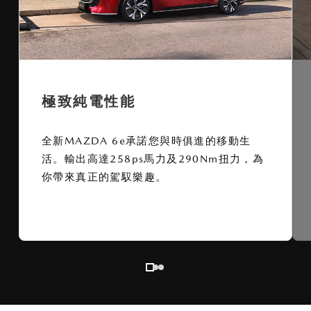
極致純電性能
全新MAZDA 6e承諾您與時俱進的移動生
活。輸出高達258ps馬力及290Nm扭力，為
你帶來真正的駕馭樂趣。