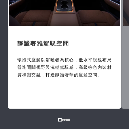
靜謐奢雅駕馭空間
環抱式座艙以駕駛者為核心，低水平視線布局
營造開闊視野與沉穩駕馭感，高級棕色內裝材
質和諧交融，打造靜謐奢華的座艙空間。