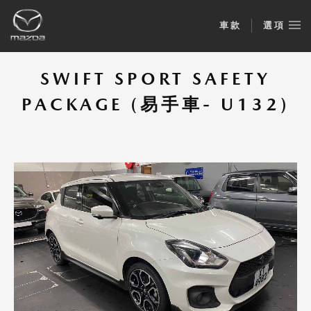
車款
選項
SWIFT SPORT SAFETY
PACKAGE (易手車- U132)
SWIFT SPORT SAFETY PACKAGE (易手
車- U132)