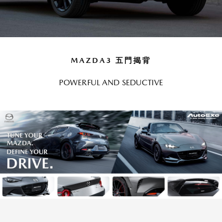
MAZDA3 五門揭背
POWERFUL AND SEDUCTIVE