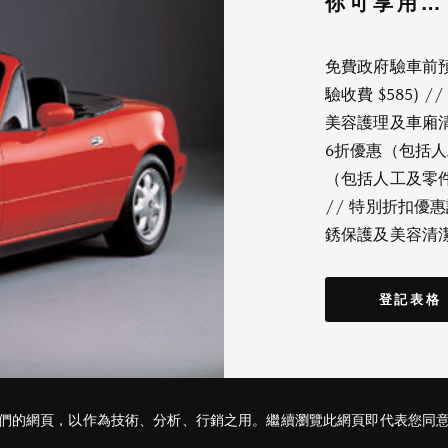
你可享用…
免費政府驗車前預
驗收費 $585) 
美容護理及車廂清
6折優惠（包括人
（包括人工及零件）
// 特別折扣優惠
銹保護及美容清潔
登記表格
善我們的網頁，以作為技術、分析、行銷之用。繼續瀏覽此網頁即代表您同意 C