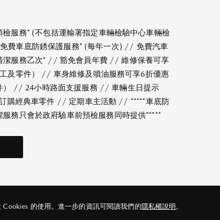
檢服務* (不包括運輸署指定車輛檢驗中心車輛檢
// 免費車底防銹保護服務* (每年一次) // 免費汽車
潔服務乙次* // 豁免會員年費 // 維修保養可享
工及零件） // 車身維修及噴油服務可享6折優惠
 // 24小時路面支援服務 // 車輛生日提示
訂購經典車零件 // 定期車主活動 // *****車底防
服務只會於政府驗車前預檢服務同時提供*****
ookies 的使用。進一步的資訊可閱讀我們的
隱私權說明
。