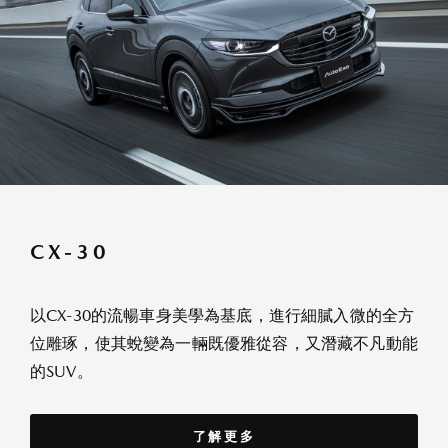
CX-30
以CX-30的流暢車身美學為基底，進行細膩入微的全方
位雕琢，使其蛻變為一輛既優雅從容，又潛藏不凡動能
的SUV。
了解更多