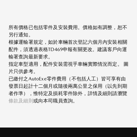
所有價格已包括零件及安裝費用。價格如有調整，恕不
另行通知。
根據運輸署規定，如於車輛首次登記六個月內安裝相關
配件，須透過表格TD469申報有關更改。建議客戶向運
輸署查詢最新要求。
指定車型適用，配件安裝需視乎車輛實際情況而定。 圖
片只供參考。
已繳付之AutoExe零件費用（不包括人工）皆可享有由
發票日起計十二個月或隨後兩萬公里之保用（以先到期
者作準），惟特定及損耗零件除外，詳情及細則請瀏覽
條款及細則
或向本司職員查詢。